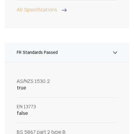
All Specifications
FR Standards Passed
AS/NZS 1530.2
true
EN 13773
false
BS 5867 part 2 type B