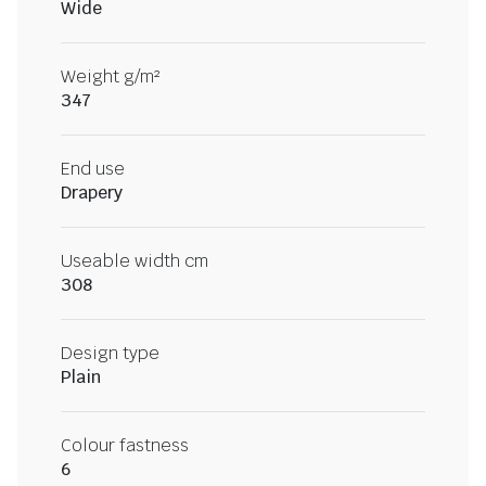
Wide
Weight g/m²
347
End use
Drapery
Useable width cm
308
Design type
Plain
Colour fastness
6