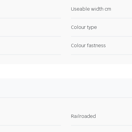
Useable width cm
Colour type
Colour fastness
Railroaded