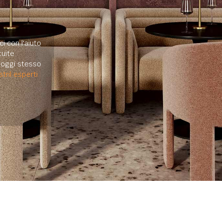
i con l'aiuto
uite.
e oggi stesso
tril esperti