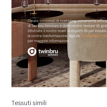
Create contenuti di marketing visivamente efficac
di Twinbru Services e delle nostre texture 3D grat
Sfruttate il nostro team di esperti 3D per iniziar
la vostra trasformazione digitale.
Contattate i nos
per maggiori informazioni.
Tessuti simili