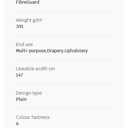
FibreGuard
Weight g/m²
391
End use
Multi-purpose,Drapery,Upholstery
Useable width cm
147
Design type
Plain
Colour fastness
6