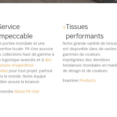
Service
Tissues
impeccable
performants
e portée mondiale et une
Notre grande variété de tissus
ertise locale: FR-One associe
est disponible dans de vastes
s collections haut de gamme à
gammes de couleurs
e logistique avancée et à
des
imprégnées des dernières
utions d'expédition
tendances mondiales en mati
pides
pour tout projet, partout
de design et de couleurs.
ns le monde. Notre équipe
Examiner
Products
iée assure la livraison.
prendre
About FR-One