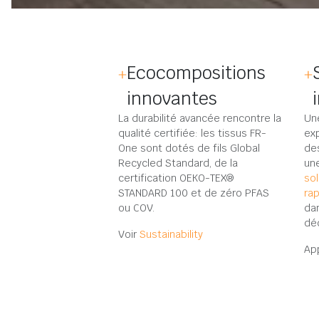
Ecocompositions
innovantes
La durabilité avancée rencontre la
Un
qualité certifiée: les tissus FR-
exp
One sont dotés de fils Global
de
Recycled Standard, de la
un
certification OEKO-TEX®
sol
STANDARD 100 et de zéro PFAS
ra
ou COV.
da
déd
Voir
Sustainability
Ap