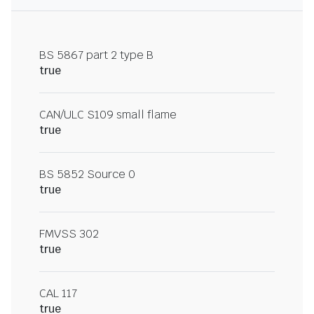
BS 5867 part 2 type B
true
CAN/ULC S109 small flame
true
BS 5852 Source 0
true
FMVSS 302
true
CAL 117
true