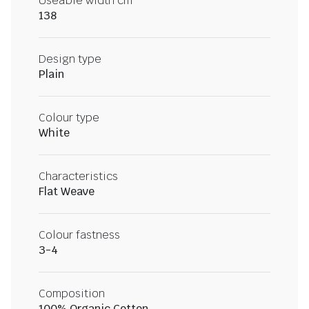
Useable width cm
138
Design type
Plain
Colour type
White
Characteristics
Flat Weave
Colour fastness
3-4
Composition
100% Organic Cotton