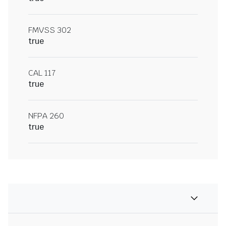
FMVSS 302
true
CAL 117
true
NFPA 260
true