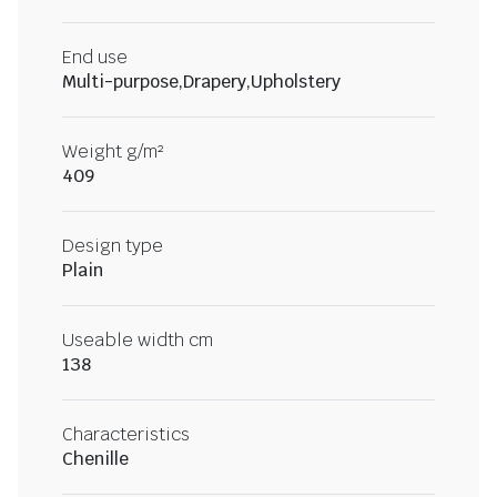
End use
Multi-purpose,Drapery,Upholstery
Weight g/m²
409
Design type
Plain
Useable width cm
138
Characteristics
Chenille