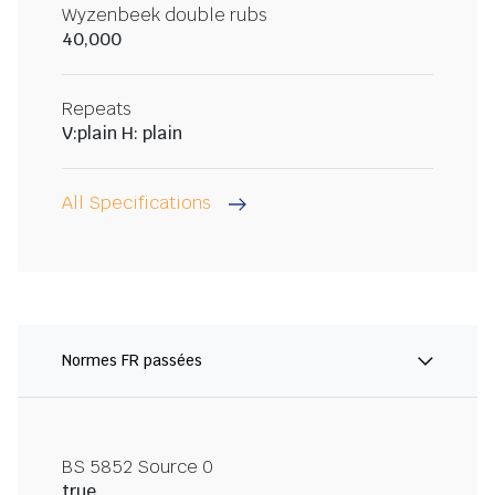
Wyzenbeek double rubs
40,000
Repeats
V:plain H: plain
All Specifications
Normes FR passées
BS 5852 Source 0
true