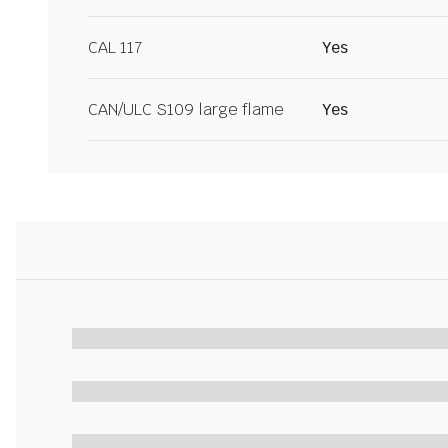
CAL 117
Yes
CAN/ULC S109 large flame
Yes