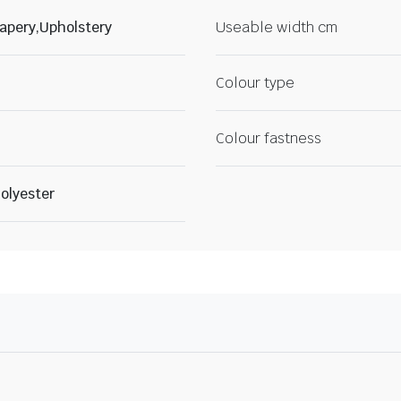
apery,Upholstery
Useable width cm
Colour type
Colour fastness
olyester