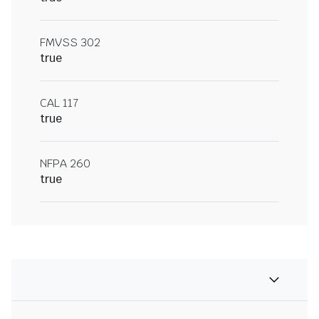
FMVSS 302
true
CAL 117
true
NFPA 260
true