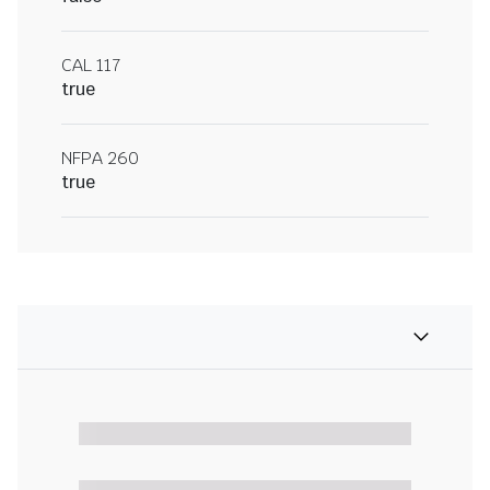
CAL 117
true
NFPA 260
true