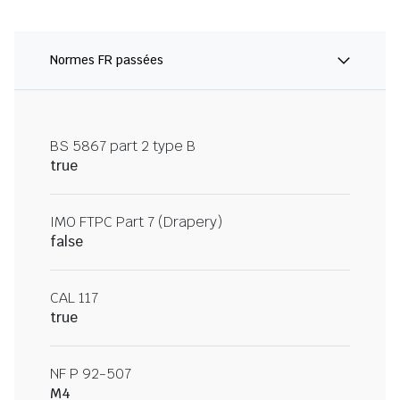
Normes FR passées
BS 5867 part 2 type B
true
IMO FTPC Part 7 (Drapery)
false
CAL 117
true
NF P 92-507
M4