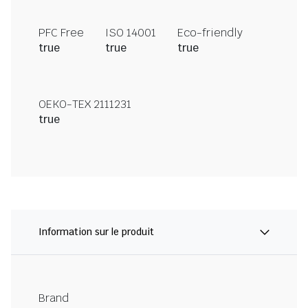
PFC Free
ISO 14001
Eco-friendly
true
true
true
OEKO-TEX 2111231
true
Information sur le produit
Brand